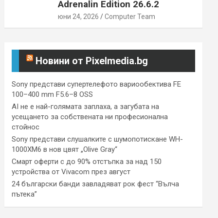
Adrenalin Edition 26.6.2
юни 24, 2026
Computer Team
Новини от Pixelmedia.bg
Sony представи супертелефото вариообектива FE
100–400 mm F5.6–8 OSS
AI не е най-голямата заплаха, а загубата на
усещането за собствената ни професионална
стойнос
Sony представи слушалките с шумопотискане WH-
1000XM6 в нов цвят „Olive Gray“
Смарт оферти с до 90% отстъпка за над 150
устройства от Vivacom през август
24 български банди завладяват рок фест “Вълча
пътека”