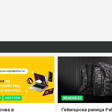
S
ЛАПТОПИ
WEARABLES
ючва в
Геймърска раница Pal