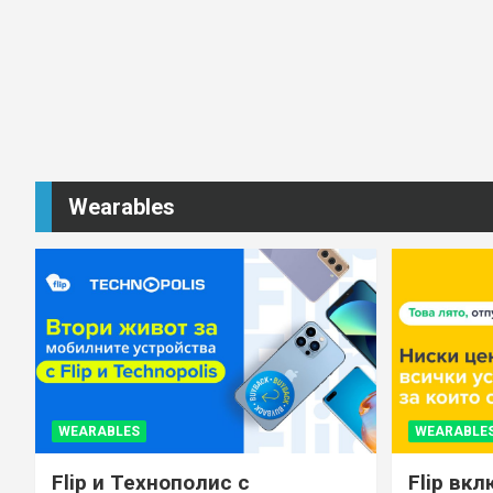
Wearables
WEARABLES
WEARABLE
Flip и Технополис с
Flip вкл