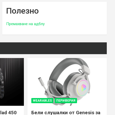
Полезно
Премахване на адблу
WEARABLES
ПЕРИФЕРИЯ
lad 450
Бели слушалки от Genesis за