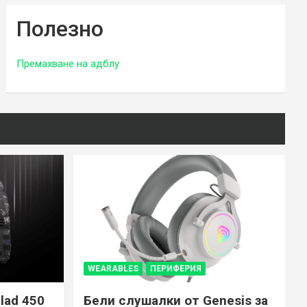
Полезно
Премахване на адблу
WEARABLES
ПЕРИФЕРИЯ
lad 450
Бели слушалки от Genesis за