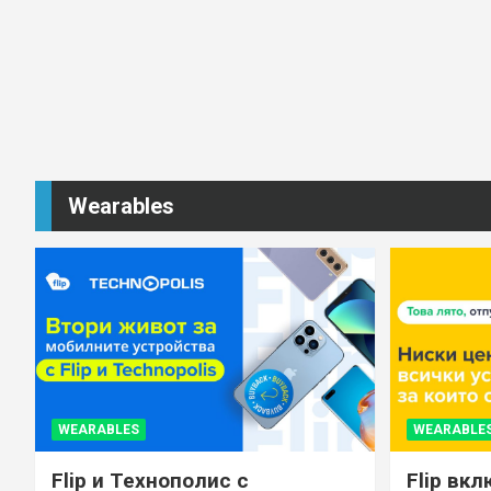
Wearables
WEARABLES
WEARABLE
Flip и Технополис с
Flip вкл