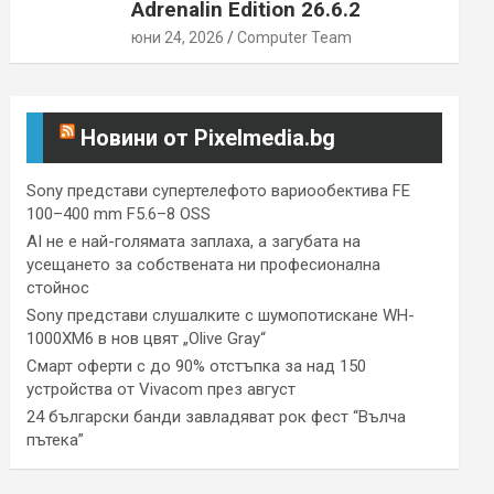
Adrenalin Edition 26.6.2
юни 24, 2026
Computer Team
Новини от Pixelmedia.bg
Sony представи супертелефото вариообектива FE
100–400 mm F5.6–8 OSS
AI не е най-голямата заплаха, а загубата на
усещането за собствената ни професионална
стойнос
Sony представи слушалките с шумопотискане WH-
1000XM6 в нов цвят „Olive Gray“
Смарт оферти с до 90% отстъпка за над 150
устройства от Vivacom през август
24 български банди завладяват рок фест “Вълча
пътека”