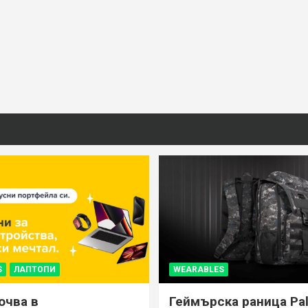
S
ЛАПТОПИ
WEARABLES
ючва в
Геймърска раница Pal