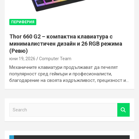
ПЕРИФЕРИЯ
Thor 660 G2 – компактна клавиатура с
минималистичен дизайн и 26 RGB режима
(Ревю)
юни 19, 2026
Computer Team
Механичните клавиатури продължават да печелят
популярност сред геймъри и професионалисти,
благодарение на своята издръжливост, прецизност и…
S
e
a
r
c
h