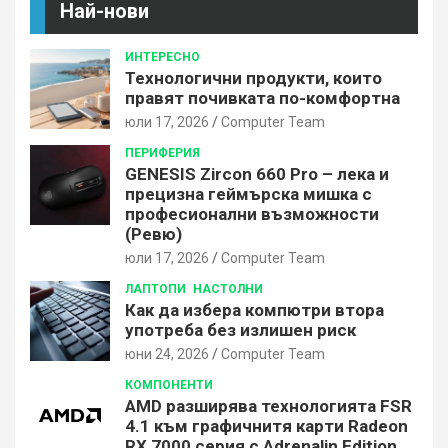
Най-нови
ИНТЕРЕСНО
Технологични продукти, които
правят почивката по-комфортна
юли 17, 2026
Computer Team
ПЕРИФЕРИЯ
GENESIS Zircon 660 Pro – лека и
прецизна геймърска мишка с
професионални възможности
(Ревю)
юли 17, 2026
Computer Team
ЛАПТОПИ
НАСТОЛНИ
Как да избера компютри втора
употреба без излишен риск
юни 24, 2026
Computer Team
КОМПОНЕНТИ
AMD разширява технологията FSR
4.1 към графичнитя карти Radeon
RX 7000 серия с Adrenalin Edition