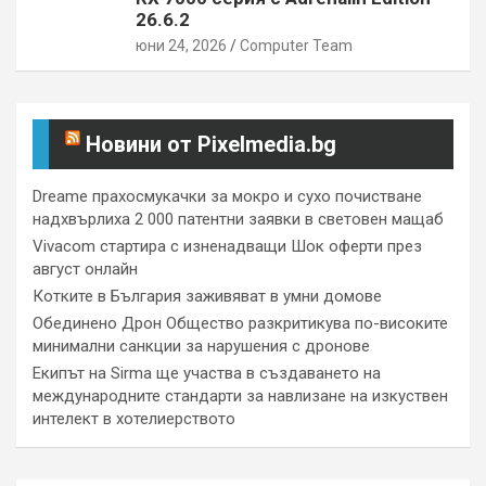
26.6.2
юни 24, 2026
Computer Team
Новини от Pixelmedia.bg
Dreame прахосмукачки за мокро и сухо почистване
надхвърлиха 2 000 патентни заявки в световен мащаб
Vivacom стартира с изненадващи Шок оферти през
август онлайн
Котките в България заживяват в умни домове
Обединено Дрон Общество разкритикува по-високите
минимални санкции за нарушения с дронове
Екипът на Sirma ще участва в създаването на
международните стандарти за навлизане на изкуствен
интелект в хотелиерството