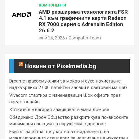
КОМПОНЕНТИ
AMD разширява технологията FSR
4.1 към графичнитя карти Radeon
RX 7000 серия с Adrenalin Edition
26.6.2
юни 24, 2026
Computer Team
Новини от Pixelmedia.bg
Dreame прахосмукачки за мокро и сухо почистване
надхвърлиха 2 000 патентни заявки в световен мащаб
Vivacom стартира с изненадващи Шок оферти през
август онлайн
Котките в България заживяват в умни домове
Обединено Дрон Общество разкритикува по-високите
минимални санкции за нарушения с дронове
Екипът на Sirma ще участва в създаването на
международните стандарти за навлизане на изкуствен