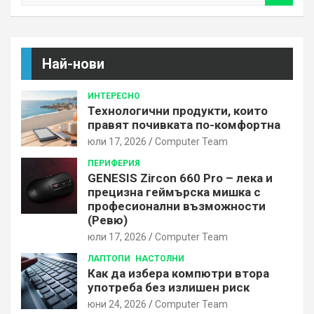
a
r
c
h
Най-нови
ИНТЕРЕСНО
Технологични продукти, които
правят почивката по-комфортна
юли 17, 2026
Computer Team
ПЕРИФЕРИЯ
GENESIS Zircon 660 Pro – лека и
прецизна геймърска мишка с
професионални възможности
(Ревю)
юли 17, 2026
Computer Team
ЛАПТОПИ
НАСТОЛНИ
Как да избера компютри втора
употреба без излишен риск
юни 24, 2026
Computer Team