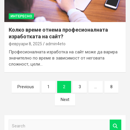
ИНТЕРЕСНО
Колко време отнема професионалната
изработката на сайт?
февруари 8, 2025
admin4eto
Професионалната изработка на сайт може да варира
значително по време в зависимост от неговата
сложност, цели…
Разделяне
Previous
1
2
3
…
8
на
Next
публикациите
на
страници
S
e