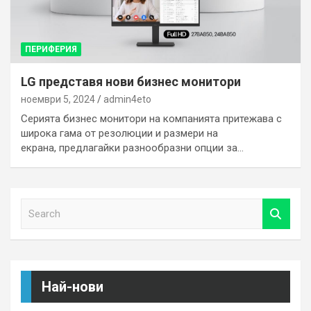
ПЕРИФЕРИЯ
LG представя нови бизнес монитори
ноември 5, 2024
admin4eto
Серията бизнес монитори на компанията притежава с
широка гама от резолюции и размери на
екрана, предлагайки разнообразни опции за…
S
e
a
r
c
h
Най-нови