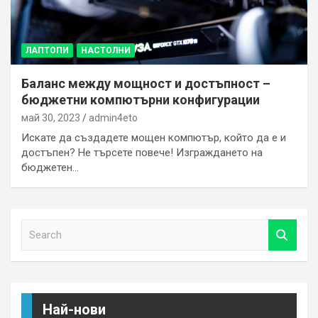
ЛАПТОПИ
НАСТОЛНИ
Баланс между мощност и достъпност –
бюджетни компютърни конфигурации
май 30, 2023
admin4eto
Искате да създадете мощен компютър, който да е и
достъпен? Не търсете повече! Изграждането на
бюджетен…
S
e
a
r
c
h
Най-нови