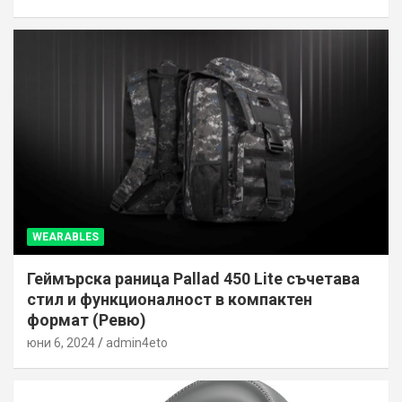
WEARABLES
Геймърска раница Pallad 450 Lite съчетава
стил и функционалност в компактен
формат (Ревю)
юни 6, 2024
admin4eto