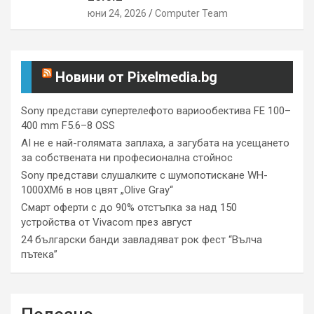
юни 24, 2026
Computer Team
Новини от Pixelmedia.bg
Sony представи супертелефото вариообектива FE 100–
400 mm F5.6–8 OSS
AI не е най-голямата заплаха, а загубата на усещането
за собствената ни професионална стойнос
Sony представи слушалките с шумопотискане WH-
1000XM6 в нов цвят „Olive Gray“
Смарт оферти с до 90% отстъпка за над 150
устройства от Vivacom през август
24 български банди завладяват рок фест “Вълча
пътека”