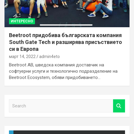
ИНТЕРЕСНО
Beetroot придобива българскaта компания
South Gate Tech и разширява присъствието
си в Европа
март 14, 2022
admin4eto
Beetroot AB, шведска компания доставчик на
софтуерни услуги и технологично подразделение на
Beetroot Ecosystem, обяви придобиването…
S
e
a
r
c
h