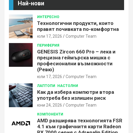
Най-нови
ИНТЕРЕСНО
Технологични продукти, които
правят почивката по-комфортна
юли 17, 2026
Computer Team
ПЕРИФЕРИЯ
GENESIS Zircon 660 Pro – лека и
прецизна геймърска мишка с
професионални възможности
(Ревю)
юли 17, 2026
Computer Team
ЛАПТОПИ
НАСТОЛНИ
Как да избера компютри втора
употреба без излишен риск
юни 24, 2026
Computer Team
КОМПОНЕНТИ
AMD разширява технологията FSR
4.1 към графичнитя карти Radeon
RX 7000 серия с Adrenalin Edition