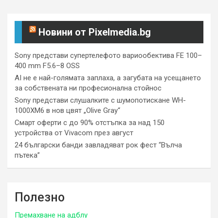
Новини от Pixelmedia.bg
Sony представи супертелефото вариообектива FE 100–
400 mm F5.6–8 OSS
AI не е най-голямата заплаха, а загубата на усещането
за собствената ни професионална стойнос
Sony представи слушалките с шумопотискане WH-
1000XM6 в нов цвят „Olive Gray“
Смарт оферти с до 90% отстъпка за над 150
устройства от Vivacom през август
24 български банди завладяват рок фест “Вълча
пътека”
Полезно
Премахване на адблу