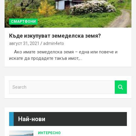
СМАРТФОНИ
Къде изкупуват земеделска земя?
август 31, 2021
admin4eto
Ако имате земеделска земя – една или повече и
искате да продадете такъв имот,…
S
e
a
r
c
h
Най-нови
ИНТЕРЕСНО