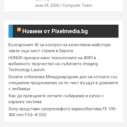
юни 24, 2026
Computer Team
Новини от Pixelmedia.bg
Българският AI за контрол на качествени майстори
завзе още шест страни в Европа
HONOR пренася кино технологиите на ARRI в
мобилното творчество на събитието Imaging
Technology Launch
Dreame отбелязва Международния ден на котката със
специални предложения за по-чист въздух в домовете
с любимци
Как да превърнете летните събирания в купон с
караоке система
Sony представи супертелефото вариообектива FE 100–
400 mm F5.6–8 OSS