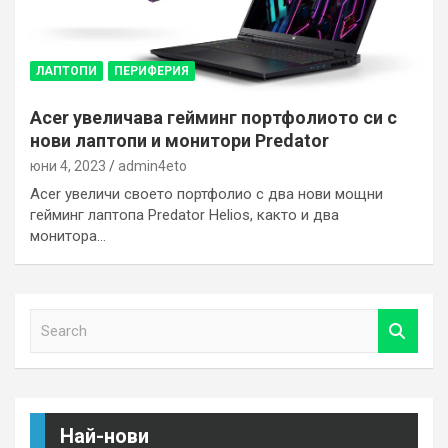
ЛАПТОПИ
ПЕРИФЕРИЯ
Acer увеличава гейминг портфолиото си с
нови лаптопи и монитори Predator
юни 4, 2023
admin4eto
Acer увеличи своето портфолио с два нови мощни
гейминг лаптопа Predator Helios, както и два
монитора…
S
e
a
r
c
h
Най-нови