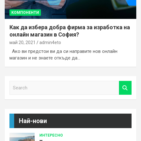
КОМПОНЕНТИ
Как да избера добра фирма за изработка на
онлайн магазин в София?
май 20, 2021
admin4eto
Ако ви предстои ви да си направите нов онлайн
магазин и не знаете откъде да…
S
e
a
r
c
h
Най-нови
ИНТЕРЕСНО