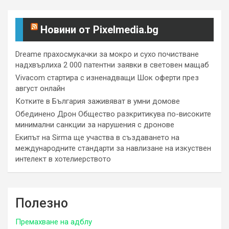
Новини от Pixelmedia.bg
Dreame прахосмукачки за мокро и сухо почистване
надхвърлиха 2 000 патентни заявки в световен мащаб
Vivacom стартира с изненадващи Шок оферти през
август онлайн
Котките в България заживяват в умни домове
Обединено Дрон Общество разкритикува по-високите
минимални санкции за нарушения с дронове
Екипът на Sirma ще участва в създаването на
международните стандарти за навлизане на изкуствен
интелект в хотелиерството
Полезно
Премахване на адблу