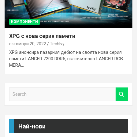
КОМПОНЕНТИ
XPG с нова серия памети
октомври 20, 2022
TechIvy
XPG анонсира пазарния дебют на своята нова серия
памети LANCER 7200 DDR5, включително LANCER RGB
MERA…
S
e
a
r
c
h
Най-нови