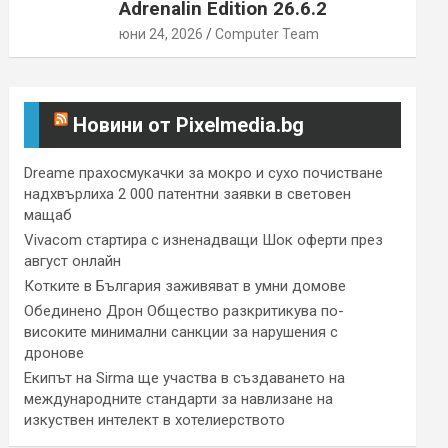
Adrenalin Edition 26.6.2
юни 24, 2026
Computer Team
Новини от Pixelmedia.bg
Dreame прахосмукачки за мокро и сухо почистване
надхвърлиха 2 000 патентни заявки в световен
мащаб
Vivacom стартира с изненадващи Шок оферти през
август онлайн
Котките в България заживяват в умни домове
Обединено Дрон Общество разкритикува по-
високите минимални санкции за нарушения с
дронове
Екипът на Sirma ще участва в създаването на
международните стандарти за навлизане на
изкуствен интелект в хотелиерството