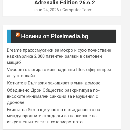
Adrenalin Edition 26.6.2
юни 24, 2026
Computer Team
Новини от Pixelmedia.bg
Dreame прахосмукачки за мокро и сухо почистване
надхвърлиха 2 000 патентни заявки в световен
мащаб
Vivacom стартира с изненадващи Шок оферти през
август онлайн
Котките в България заживяват в умни домове
Обединено Дрон Общество разкритикува по-
високите минимални санкции за нарушения с
дронове
Екипът на Sirma ще участва в създаването на
международните стандарти за навлизане на
изкуствен интелект в хотелиерството