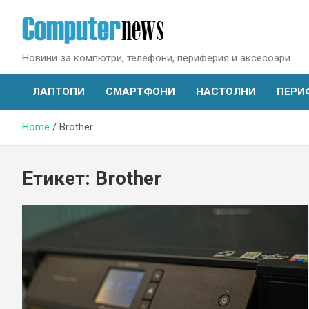
Skip
to
content
Новини за компютри, телефони, периферия и аксесоари
ЛАПТОПИ
СМАРТФОНИ
НАСТОЛНИ
ПЕРИ
Home
Brother
Етикет:
Brother