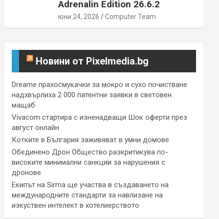
Adrenalin Edition 26.6.2
юни 24, 2026
Computer Team
Новини от Pixelmedia.bg
Dreame прахосмукачки за мокро и сухо почистване
надхвърлиха 2 000 патентни заявки в световен
мащаб
Vivacom стартира с изненадващи Шок оферти през
август онлайн
Котките в България заживяват в умни домове
Обединено Дрон Общество разкритикува по-
високите минимални санкции за нарушения с
дронове
Екипът на Sirma ще участва в създаването на
международните стандарти за навлизане на
изкуствен интелект в хотелиерството