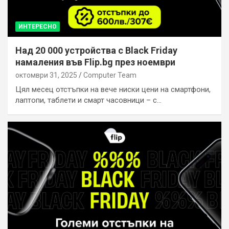
ИНТЕРЕСНО
Над 20 000 устройства с Black Friday
намаления във Flip.bg през ноември
октомври 31, 2025
Computer Team
Цял месец отстъпки на вече ниски цени на смартфони,
лаптопи, таблети и смарт часовници – с…