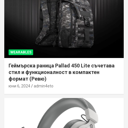
WEARABLES
Геймърска раница Pallad 450 Lite съчетава
стил и функционалност в компактен
формат (Ревю)
юни 6, 2024
admin4eto