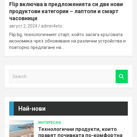
Flip включва в предложенията си две нови
продуктови категории – лаптопи и смарт
часовници
август 2, 2024
admin4eto
Flip.bg, технологичният старт, който засяга кръговата
икономика чрез обновяване на различни устройства и
повторно предлагане на…
S
e
a
r
c
h
Най-нови
ИНТЕРЕСНО
Технологични продукти, които
правят почивката по-комфортна