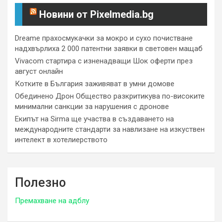
Новини от Pixelmedia.bg
Dreame прахосмукачки за мокро и сухо почистване
надхвърлиха 2 000 патентни заявки в световен мащаб
Vivacom стартира с изненадващи Шок оферти през
август онлайн
Котките в България заживяват в умни домове
Обединено Дрон Общество разкритикува по-високите
минимални санкции за нарушения с дронове
Екипът на Sirma ще участва в създаването на
международните стандарти за навлизане на изкуствен
интелект в хотелиерството
Полезно
Премахване на адблу