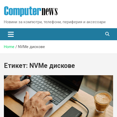
Skip
to
content
Новини за компютри, телефони, периферия и аксесоари
Home
NVMe дискове
Етикет:
NVMe дискове