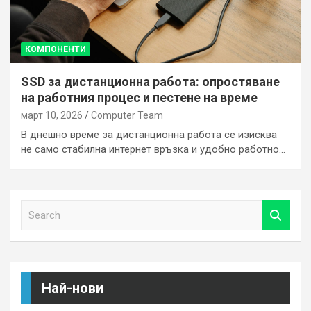
КОМПОНЕНТИ
SSD за дистанционна работа: опростяване
на работния процес и пестене на време
март 10, 2026
Computer Team
В днешно време за дистанционна работа се изисква
не само стабилна интернет връзка и удобно работно…
S
e
a
r
c
h
Най-нови