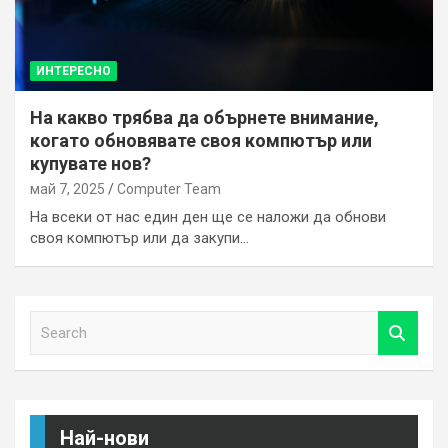
ИНТЕРЕСНО
На какво трябва да обърнете внимание,
когато обновявате своя компютър или
купувате нов?
май 7, 2025
Computer Team
На всеки от нас един ден ще се наложи да обнови
своя компютър или да закупи…
S
e
a
r
c
h
Най-нови