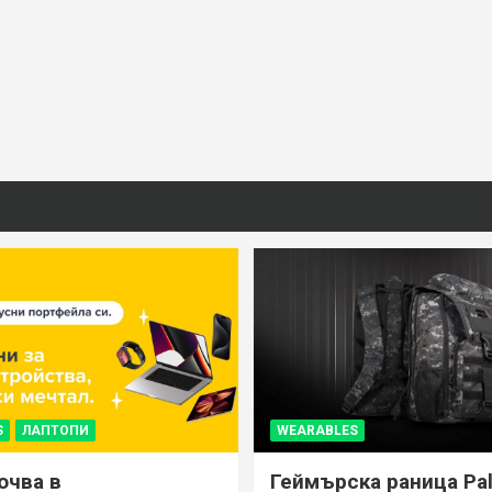
S
ЛАПТОПИ
WEARABLES
ючва в
Геймърска раница Pal