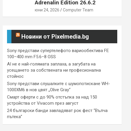
Adrenalin Edition 26.6.2
юни 24, 2026
Computer Team
Новини от Pixelmedia.bg
Sony представи супертелефото вариообектива FE
100–400 mm F5.6–8 OSS
AI не е най-голямата заплаха, а загубата на
усещането за собствената ни професионална
стойнос
Sony представи слушалките с шумопотискане WH-
1000XM6 в нов цвят „Olive Gray“
Смарт оферти с до 90% отстъпка за над 150
устройства от Vivacom през август
24 български банди завладяват рок фест “Вълча
пътека”