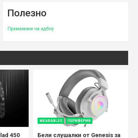
Полезно
Премахване на адблу
WEARABLES
ПЕРИФЕРИЯ
lad 450
Бели слушалки от Genesis за