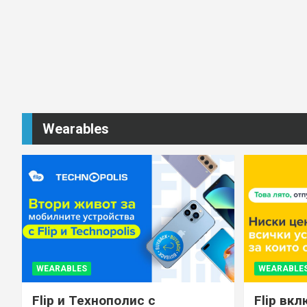
Wearables
WEARABLES
WEARABLE
Flip и Технополис с
Flip вкл