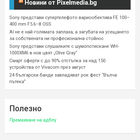
Новини от Pixelmedia.bg
Sony представи супертелефото вариообектива FE 100–
400 mm F5.6–8 OSS
AI не е най-голямата заплаха, а загубата на усещането
за собствената ни професионална стойнос
Sony представи слушалките с шумопотискане WH-
1000XM6 в нов цвят „Olive Gray“
Смарт оферти с до 90% отстъпка за над 150
устройства от Vivacom през август
24 български банди завладяват рок фест “Вълча
пътека”
Полезно
Премахване на адблу