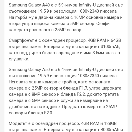
Samsung Galaxy A40 е с 5.9-инчов Infinity-U дисплей със
съотношение 19.5:9 и резолюция 1080×2340 пиксела.
На гърба му е двойна камера с 16MP основна камера и
втора ултра широка камера с 5MP сензор. Селфи
камерата разполага с 25MP сензор.
Смартфонът е с осемядрен процесор, 4GB RAM и 64GB
вътрешна памет. Батерията му е с капацитет 3100mAh,
като поддържа бързо зареждане и има 3.5мм. жак за
слушалки.
Samsung Galaxy A50 e с 6.4-инчов Infinity-U дисплей със
съотношение 19.5:9 и резолюция 1080×2340 пиксела.
Неговата задна камера е тройна, като основната
камера е с 25MP сензор и бленда F1.7, ултра широката
камера е с 8MP сензор и бленда F2.2, докато третата
камера е с 5MP сензор и служи за измерване на
дълбочината на кадрите. Предната камера е с 25MP
сензор и бленда F2.0.
Моделът е с осемядрен процесор, 4GB RAM и 128GB
вътрешна памет. Батерията му е с капацитет 4000mAh и