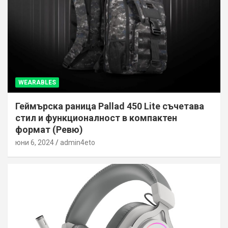
WEARABLES
Геймърска раница Pallad 450 Lite съчетава
стил и функционалност в компактен
формат (Ревю)
юни 6, 2024
admin4eto