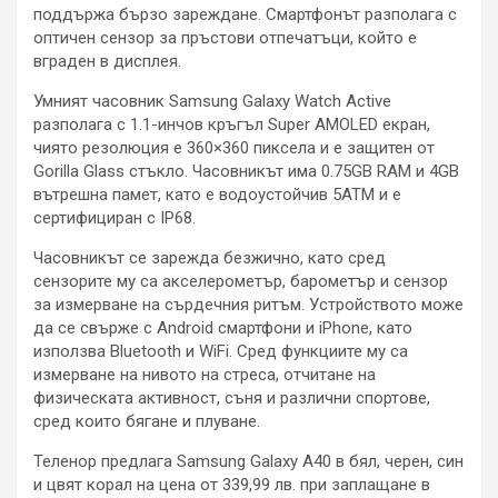
поддържа бързо зареждане. Смартфонът разполага с
оптичен сензор за пръстови отпечатъци, който е
вграден в дисплея.
Умният часовник Samsung Galaxy Watch Active
разполага с 1.1-инчов кръгъл Super AMOLED екран,
чиято резолюция е 360×360 пиксела и е защитен от
Gorilla Glass стъкло. Часовникът има 0.75GB RAM и 4GB
вътрешна памет, като е водоустойчив 5ATM и е
сертифициран с IP68.
Часовникът се зарежда безжично, като сред
сензорите му са акселерометър, барометър и сензор
за измерване на сърдечния ритъм. Устройството може
да се свърже с Android смартфони и iPhone, като
използва Bluetooth и WiFi. Сред функциите му са
измерване на нивото на стреса, отчитане на
физическата активност, съня и различни спортове,
сред които бягане и плуване.
Теленор предлага Samsung Galaxy A40 в бял, черен, син
и цвят корал на цена от 339,99 лв. при заплащане в