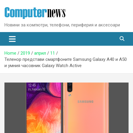
Skip
to
content
Новини за компютри, телефони, периферия и аксесоари
Home
2019
април
11
Теленор представи смартфоните Samsung Galaxy A40 и A50
и умния часовник Galaxy Watch Active