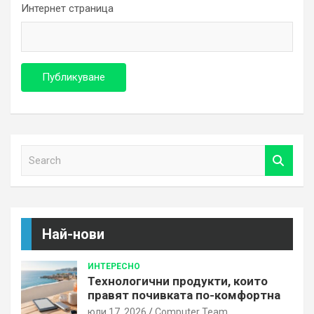
Интернет страница
S
e
a
r
c
h
Най-нови
ИНТЕРЕСНО
Технологични продукти, които
правят почивката по-комфортна
юли 17, 2026
Computer Team