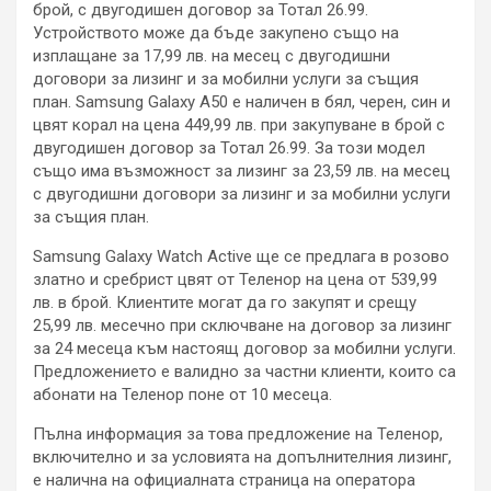
брой, с двугодишен договор за Тотал 26.99.
Устройството може да бъде закупено също на
изплащане за 17,99 лв. на месец с двугодишни
договори за лизинг и за мобилни услуги за същия
план. Samsung Galaxy A50 е наличен в бял, черен, син и
цвят корал на цена 449,99 лв. при закупуване в брой с
двугодишен договор за Тотал 26.99. За този модел
също има възможност за лизинг за 23,59 лв. на месец
с двугодишни договори за лизинг и за мобилни услуги
за същия план.
Samsung Galaxy Watch Active ще се предлага в розово
златно и сребрист цвят от Теленор на цена от 539,99
лв. в брой. Клиентите могат да го закупят и срещу
25,99 лв. месечно при сключване на договор за лизинг
за 24 месеца към настоящ договор за мобилни услуги.
Предложението е валидно за частни клиенти, които са
абонати на Теленор поне от 10 месеца.
Пълна информация за това предложение на Теленор,
включително и за условията на допълнителния лизинг,
е налична на официалната страница на оператора