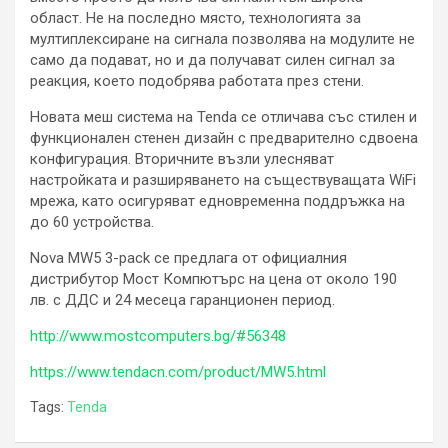
област. Не на последно място, технологията за
мултиплексиране на сигнала позволява на модулите не
само да подават, но и да получават силен сигнал за
реакция, което подобрява работата през стени.
Новата меш система на Tenda се отличава със стилен и
функционален стенен дизайн с предварително сдвоена
конфигурация. Вторичните възли улесняват
настройката и разширяването на съществуващата WiFi
мрежа, като осигуряват едновременна поддръжка на
до 60 устройства.
Nova MW5 3-pack се предлага от официалния
дистрибутор Мост Компютърс на цена от около 190
лв. с ДДС и 24 месеца гаранционен период.
http://www.mostcomputers.bg/#56348
https://www.tendacn.com/product/MW5.html
Tags:
Tenda