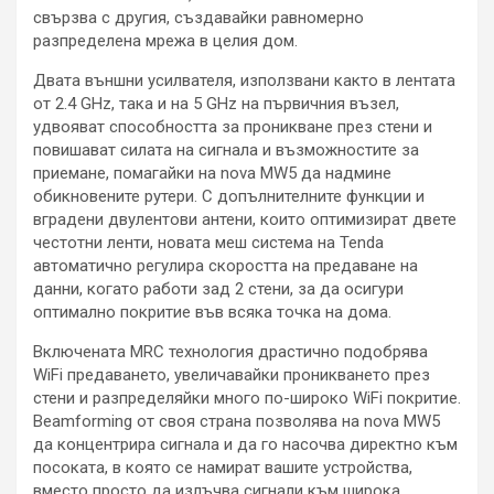
свързва с другия, създавайки равномерно
разпределена мрежа в целия дом.
Двата външни усилвателя, използвани както в лентата
от 2.4 GHz, така и на 5 GHz на първичния възел,
удвояват способността за проникване през стени и
повишават силата на сигнала и възможностите за
приемане, помагайки на nova MW5 да надмине
обикновените рутери. С допълнителните функции и
вградени двулентови антени, които оптимизират двете
честотни ленти, новата меш система на Tenda
автоматично регулира скоростта на предаване на
данни, когато работи зад 2 стени, за да осигури
оптимално покритие във всяка точка на дома.
Включената MRC технология драстично подобрява
WiFi предаването, увеличавайки проникването през
стени и разпределяйки много по-широко WiFi покритие.
Beamforming от своя страна позволява на nova MW5
да концентрира сигнала и да го насочва директно към
посоката, в която се намират вашите устройства,
вместо просто да излъчва сигнали към широка