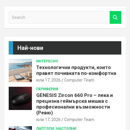
S
e
a
r
c
h
Най-нови
ИНТЕРЕСНО
Технологични продукти, които
правят почивката по-комфортна
юли 17, 2026
Computer Team
ПЕРИФЕРИЯ
GENESIS Zircon 660 Pro – лека и
прецизна геймърска мишка с
професионални възможности
(Ревю)
юли 17, 2026
Computer Team
ЛАПТОПИ
НАСТОЛНИ