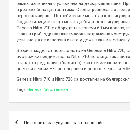
рамка, изпълнена с устойчива на деформация пяна. Про
в розово-бяла цветова гама. Столът разполага с люле
персонализиране. Потребителите могат да конфигурират
Подлакътниците също могат да бъдат конфигурирани в
Genesis Nitro 710 е оборудван с големи 60 мм колела, 
глава и гръб, здрава пластмасова петраменна конструк
успешно да се използва както у дома, така и в офиси, у
Вторият модел от портфолиото на Genesis е Nitro 720,
има всички предимства на Nitro 710, но също така вкл
отзад/отпред, наляво/надясно), както и изключително
цветови версии – черно-червена и розово-черна, комб
Genesis Nitro 710 и Nitro 720 са достъпни на български
Tags:
Genesis
,
Nitro
,
гейминг
Навигация
Пет съвета за купуване на кола онлайн