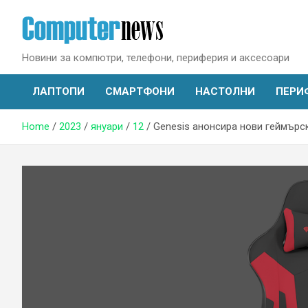
Skip
to
content
Новини за компютри, телефони, периферия и аксесоари
ЛАПТОПИ
СМАРТФОНИ
НАСТОЛНИ
ПЕРИ
Home
2023
януари
12
Genesis анонсира нови геймърс