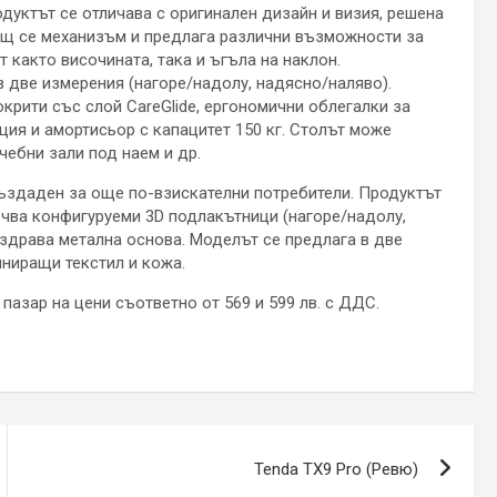
дуктът се отличава с оригинален дизайн и визия, решена
ещ се механизъм и предлага различни възможности за
 както височината, така и ъгъла на наклон.
 две измерения (нагоре/надолу, надясно/наляво).
покрити със слой CareGlide, ергономични облегалки за
ция и амортисьор с капацитет 150 кг. Столът може
чебни зали под наем и др.
 създаден за още по-взискателни потребители. Продуктът
ючва конфигуруеми 3D подлакътници (нагоре/надолу,
 здрава метална основа. Моделът се предлага в две
иниращи текстил и кожа.
я пазар на цени съответно от 569 и 599 лв. с ДДС.
Tenda TX9 Pro (Ревю)