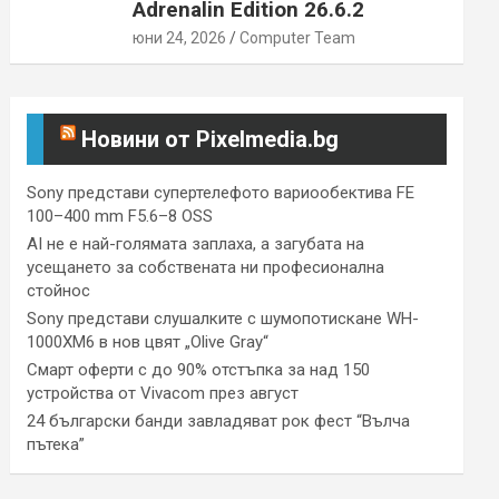
Adrenalin Edition 26.6.2
юни 24, 2026
Computer Team
Новини от Pixelmedia.bg
Sony представи супертелефото вариообектива FE
100–400 mm F5.6–8 OSS
AI не е най-голямата заплаха, а загубата на
усещането за собствената ни професионална
стойнос
Sony представи слушалките с шумопотискане WH-
1000XM6 в нов цвят „Olive Gray“
Смарт оферти с до 90% отстъпка за над 150
устройства от Vivacom през август
24 български банди завладяват рок фест “Вълча
пътека”