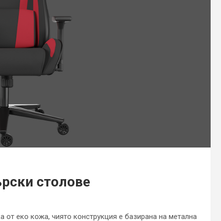
ърски столове
ка от еко кожа, чиято конструкция е базирана на метална