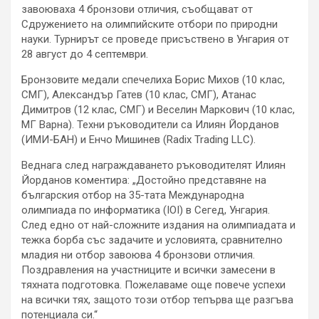
завоюваха 4 бронзови отличия, съобщават от
Сдружението на олимпийските отбори по природни
науки. Турнирът се проведе присъствено в Унгария от
28 август до 4 септември.
Бронзовите медали спечелиха Борис Михов (10 клас,
СМГ), Александър Гатев (10 клас, СМГ), Атанас
Димитров (12 клас, СМГ) и Веселин Маркович (10 клас,
МГ Варна). Техни ръководители са Илиян Йорданов
(ИМИ-БАН) и Енчо Мишинев (Radix Trading LLC).
Веднага след награждаването ръководителят Илиян
Йорданов коментира: „Достойно представяне на
българския отбор на 35-тата Международна
олимпиада по информатика (IOI) в Сегед, Унгария.
След едно от най-сложните издания на олимпиадата и
тежка борба със задачите и условията, сравнително
младия ни отбор завоюва 4 бронзови отличия.
Поздравления на участниците и всички замесени в
тяхната подготовка. Пожелаваме още повече успехи
на всички тях, защото този отбор тепърва ще разгъва
потенциала си.“