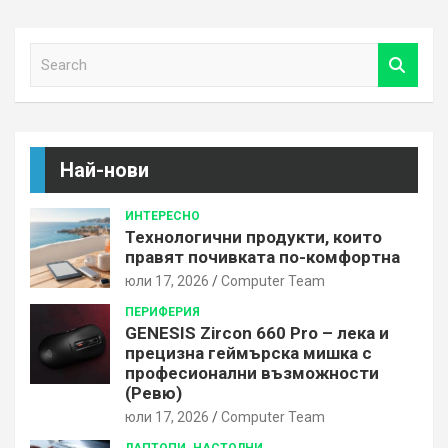
S
e
a
r
c
h
Най-нови
ИНТЕРЕСНО
Технологични продукти, които
правят почивката по-комфортна
юли 17, 2026
Computer Team
ПЕРИФЕРИЯ
GENESIS Zircon 660 Pro – лека и
прецизна геймърска мишка с
професионални възможности
(Ревю)
юли 17, 2026
Computer Team
ЛАПТОПИ
НАСТОЛНИ