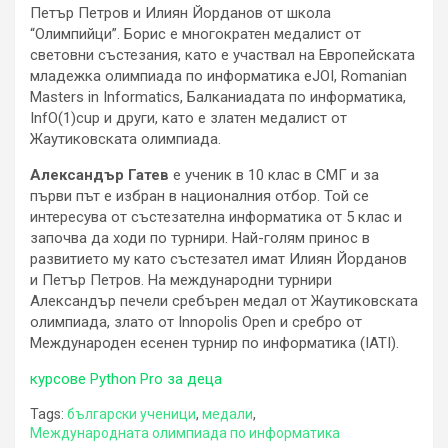
Петър Петров и Илиян Йорданов от школа
“Олимпийци”. Борис е многократен медалист от
световни състезания, като е участвал на Европейската
младежка олимпиада по информатика eJOI, Romanian
Masters in Informatics, Балканиадата по информатика,
InfO(1)cup и други, като е златен медалист от
Жаутиковската олимпиада.
Александър Гатев
е ученик в 10 клас в СМГ и за
първи път е избран в националния отбор. Той се
интересува от състезателна информатика от 5 клас и
започва да ходи по турнири. Най-голям принос в
развитието му като състезател имат Илиян Йорданов
и Петър Петров. На международни турнири
Александър печели сребърен медал от Жаутиковската
олимпиада, злато от Innopolis Open и сребро от
Международен есенен турнир по информатика (IATI).
курсове Python Pro за деца
Tags:
български ученици
,
медали
,
Международната олимпиада по информатика