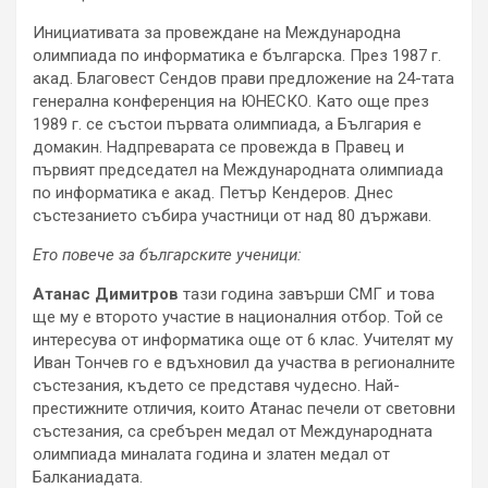
Инициативата за провеждане на Международна
олимпиада по информатика е българска. През 1987 г.
акад. Благовест Сендов прави предложение на 24-тата
генерална конференция на ЮНЕСКО. Като още през
1989 г. се състои първата олимпиада, а България е
домакин. Надпреварата се провежда в Правец и
първият председател на Международната олимпиада
по информатика е акад. Петър Кендеров. Днес
състезанието събира участници от над 80 държави.
Ето повече за българските ученици:
Атанас Димитров
тази година завърши СМГ и това
ще му е второто участие в националния отбор. Той се
интересува от информатика още от 6 клас. Учителят му
Иван Тончев го е вдъхновил да участва в регионалните
състезания, където се представя чудесно. Най-
престижните отличия, които Атанас печели от световни
състезания, са сребърен медал от Международната
олимпиада миналата година и златен медал от
Балканиадата.