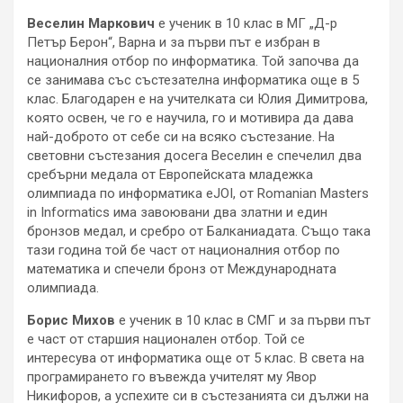
Веселин Маркович
е ученик в 10 клас в МГ „Д-р
Петър Берон“, Варна и за първи път е избран в
националния отбор по информатика. Той започва да
се занимава със състезателна информатика още в 5
клас. Благодарен е на учителката си Юлия Димитрова,
която освен, че го е научила, го и мотивира да дава
най-доброто от себе си на всяко състезание. На
световни състезания досега Веселин е спечелил два
сребърни медала от Европейската младежка
олимпиада по информатика eJOI, от Romanian Masters
in Informatics има завоювани два златни и един
бронзов медал, и сребро от Балканиадата. Също така
тази година той бе част от националния отбор по
математика и спечели бронз от Международната
олимпиада.
Борис Михов
е ученик в 10 клас в СМГ и за първи път
е част от старшия национален отбор. Той се
интересува от информатика още от 5 клас. В света на
програмирането го въвежда учителят му Явор
Никифоров, а успехите си в състезанията си дължи на