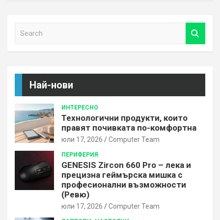
S
e
a
r
c
h
Най-нови
ИНТЕРЕСНО
Технологични продукти, които
правят почивката по-комфортна
юли 17, 2026
Computer Team
ПЕРИФЕРИЯ
GENESIS Zircon 660 Pro – лека и
прецизна геймърска мишка с
професионални възможности
(Ревю)
юли 17, 2026
Computer Team