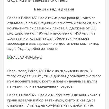
споделим впечатленията си от него.
Външен вид и дизайн
Genesis Pallad 450 Lite е геймърска раница, която се
отличава не само с функционалността и стила си, а и с
компактните си размери и лекота. С дължина от 300
мм., широчина от 195 мм. и височина от 450 мм., тя е
достатъчно голяма, за да побере всички важни
аксесоари и същевременно е достатъчно компактна,
за да бъде удобна за носене.
Освен това, Pallad 450 Lite е изключително лека. С
тегло от едва 900 гр., тя не добавя допълнително тегло
към носените вещи, което я прави идеална за дълги
пътувания или за ежедневна употреба.
Genesis Pallad 450 Lite е с многоцветен дизайн, който я
прави идеален избор за геймъри, които искат да се
открояват. С оглед на комфорта на потребителите,