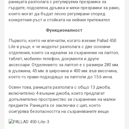
раницата разполага с регулируема презрамка за
гърдите, подсилена дръжка и меки презрамки за рамо,
които могат да бъдат лесно регулирани според
конкретния ръст и стойката на нейния притежател.
Функционалност
Първото, което ни впечатли, когато взехме Pallad 450
Lite в ръце, е че моделът разполага с две основни
отделения, които са идеални за съхранение на лаптоп,
таблет, мобилен телефон, документи и други
аксесоари. Отделението за лаптоп е с размери 280 мм.
в дължина, 45 мм. в широчина и 400 мм. във височина,
което го прави подходящо за лаптопи до 15.6 инча.
Освен това, раницата разполага с общо 13 джоба,
включително 4 външни джоба, които предлагат
допълнително пространство за съхранение на малки
предмети. Раницата се заключва с цип, което
осигурява безопасността на съхраняваните вещи.