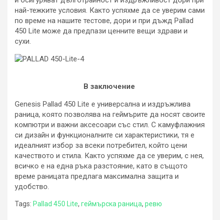
най-тежките условия. Както успяхме да се уверим сами
по време на нашите тестове, дори и при дъжд Pallad
450 Lite може да предпази ценните вещи здрави и
сухи.
В заключение
Genesis Pallad 450 Lite е универсална и издръжлива
раница, която позволява на геймърите да носят своите
компютри и важни аксесоари със стил. С камуфлажния
си дизайн и функционалните си характеристики, тя е
идеалният избор за всеки потребител, който цени
качеството и стила. Както успяхме да се уверим, с нея,
всичко е на една ръка разстояние, като в същото
време раницата предлага максимална защита и
удобство.
Tags:
Pallad 450 Lite
,
геймърска раница
,
ревю