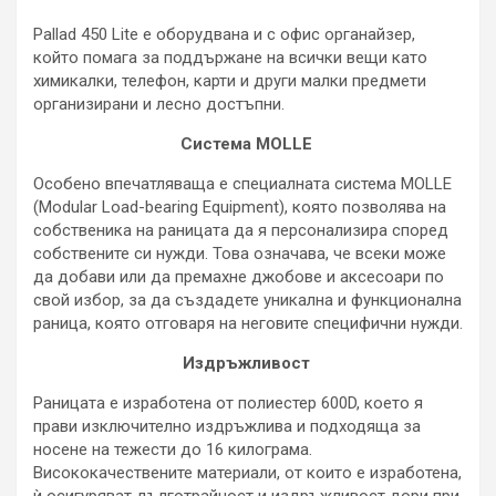
Pallad 450 Lite е оборудвана и с офис органайзер,
който помага за поддържане на всички вещи като
химикалки, телефон, карти и други малки предмети
организирани и лесно достъпни.
Система MOLLE
Особено впечатляваща е специалната система MOLLE
(Modular Load-bearing Equipment), която позволява на
собственика на раницата да я персонализира според
собствените си нужди. Това означава, че всеки може
да добави или да премахне джобове и аксесоари по
свой избор, за да създадете уникална и функционална
раница, която отговаря на неговите специфични нужди.
Издръжливост
Раницата е изработена от полиестер 600D, което я
прави изключително издръжлива и подходяща за
носене на тежести до 16 килограма.
Висококачествените материали, от които е изработена,
ѝ осигуряват дълготрайност и издръжливост дори при