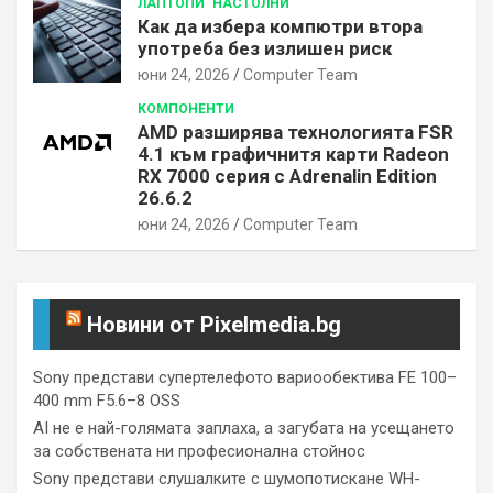
ЛАПТОПИ
НАСТОЛНИ
Как да избера компютри втора
употреба без излишен риск
юни 24, 2026
Computer Team
КОМПОНЕНТИ
AMD разширява технологията FSR
4.1 към графичнитя карти Radeon
RX 7000 серия с Adrenalin Edition
26.6.2
юни 24, 2026
Computer Team
Новини от Pixelmedia.bg
Sony представи супертелефото вариообектива FE 100–
400 mm F5.6–8 OSS
AI не е най-голямата заплаха, а загубата на усещането
за собствената ни професионална стойнос
Sony представи слушалките с шумопотискане WH-