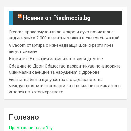
Новини от Pixelmedia.bg
Dreame прахосмукачки за мокро и сухо почистване
надхвърлиха 2 000 патентни заявки в световен мащаб
Vivacom стартира с изненадващи Шок оферти през
август онлайн
Котките в България заживяват в умни домове
Обединено Дрон Общество разкритикува по-високите
минимални санкции за нарушения с дронове
Екипът на Sirma ще участва в създаването на
международните стандарти за навлизане на изкуствен
интелект в хотелиерството
Полезно
Премахване на адблу