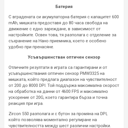
Батерия
С вградената си акумулаторна батерия с капацитет 600
mAh, мишката предоставя до 80 часа свобода на
движение с едно зареждане, в зависимост от
настройките. Освен това, тя разполага с отделение за
съхранение на Нано приемника, което е особено
удобно при пренасяне.
Усъвършенстван оптичен сензор
Отличните резултати в играта са гарантирани и от
усъвършенствания оптичен сензор PMW3325 на
мишката, който предлага диапазон на чувствителност
от 200 до 8000 DPI. Той поддържа максимална скорост
на обработка на данни от 4600 FPS и максимално
ускорение от 20G, което гарантира бърза и точна
реакция при игра.
Zircon 550 разполага и с бутон за промяна на DPI,
който позволява моментално регулиране на
чувствителността между шест различни настройки.