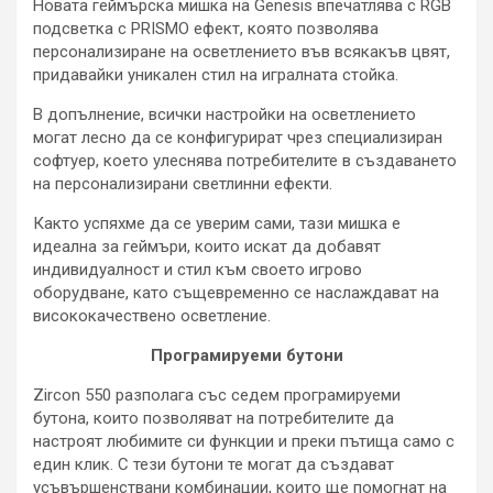
Новата геймърска мишка на Genesis впечатлява с RGB
подсветка с PRISMO ефект, която позволява
персонализиране на осветлението във всякакъв цвят,
придавайки уникален стил на игралната стойка.
В допълнение, всички настройки на осветлението
могат лесно да се конфигурират чрез специализиран
софтуер, което улеснява потребителите в създаването
на персонализирани светлинни ефекти.
Както успяхме да се уверим сами, тази мишка е
идеална за геймъри, които искат да добавят
индивидуалност и стил към своето игрово
оборудване, като същевременно се наслаждават на
висококачествено осветление.
Програмируеми бутони
Zircon 550 разполага със седем програмируеми
бутона, които позволяват на потребителите да
настроят любимите си функции и преки пътища само с
един клик. С тези бутони те могат да създават
усъвършенствани комбинации, които ще помогнат на