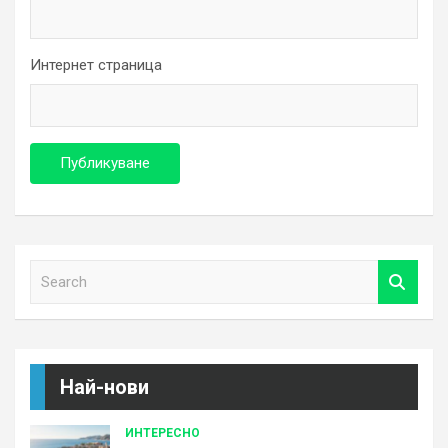
Интернет страница
S
e
a
r
c
h
Най-нови
ИНТЕРЕСНО