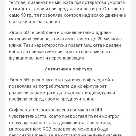
тестове, дизайнът на мишката предотвратява умората
на китката, дори и при продължителна игра. С тегло от
само 90 гр., тя позволява контрол над всяко движение
с изключителна точност.
Zircon 550 е снабдена и с изключително здрави
механични суичове, които имат живот до 20 милиона
клика. Тези характеристики правят мишката идеален
избор за всички геймъри, които търсят микс от
функционалност и персонализация.
Интуитивен софтуер
Zircon 550 разполага с интуитивен софтуер, който
позволява на потребителите да конфигурират
различни параметри и да създават индивидуални
профили според своите предпочитания.
Софтуерът позволява лесна промяна на DPI
чувствителността, което предоставя пълен контрол
върху прецизността на движенията. Освен това,
многоцветното RGB осветление може да бъде
персонализирано, за да отговаря на индивидуалните