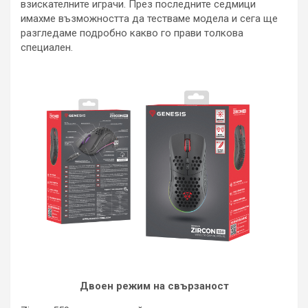
взискателните играчи. През последните седмици
имахме възможността да тестваме модела и сега ще
разгледаме подробно какво го прави толкова
специален.
Двоен режим на свързаност