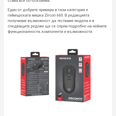
става все по-осезаема.
Един от добрите примери в тази категория е
геймърската мишка Zircon 660. В редакцията
получихме възможност да тестваме модела и в
следващите редове ще се спрем подробно на нейните
функционалности, компоненти и възможности.