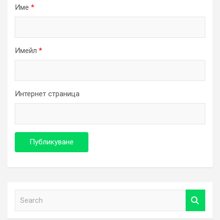
Име
*
Имейл
*
Интернет страница
S
e
a