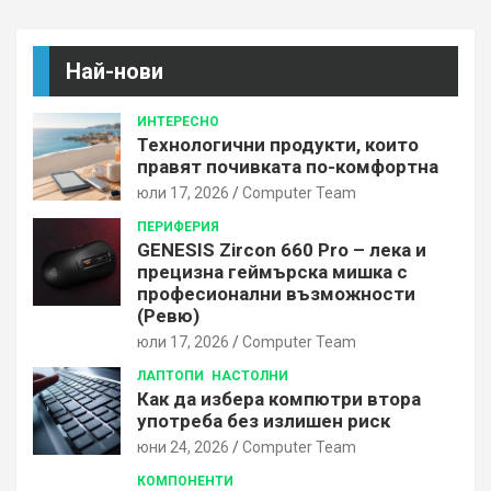
r
c
h
Най-нови
ИНТЕРЕСНО
Технологични продукти, които
правят почивката по-комфортна
юли 17, 2026
Computer Team
ПЕРИФЕРИЯ
GENESIS Zircon 660 Pro – лека и
прецизна геймърска мишка с
професионални възможности
(Ревю)
юли 17, 2026
Computer Team
ЛАПТОПИ
НАСТОЛНИ
Как да избера компютри втора
употреба без излишен риск
юни 24, 2026
Computer Team
КОМПОНЕНТИ