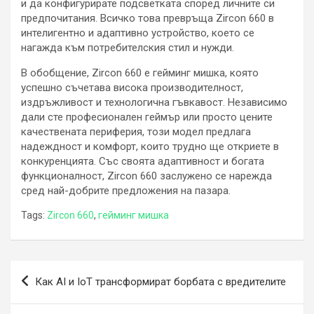
и да конфигурирате подсветката според личните си
предпочитания. Всичко това превръща Zircon 660 в
интелигентно и адаптивно устройство, което се
нагажда към потребителския стил и нужди.
В обобщение, Zircon 660 е гейминг мишка, която
успешно съчетава висока производителност,
издръжливост и технологична гъвкавост. Независимо
дали сте професионален геймър или просто цените
качествената периферия, този модел предлага
надеждност и комфорт, които трудно ще откриете в
конкуренцията. Със своята адаптивност и богата
функционалност, Zircon 660 заслужено се нарежда
сред най-добрите предложения на пазара.
Tags:
Zircon 660
,
гейминг мишка
Навигация
Как AI и IoT трансформират борбата с вредителите