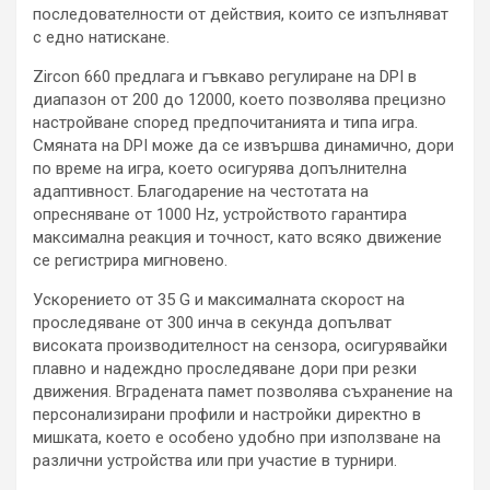
последователности от действия, които се изпълняват
с едно натискане.
Zircon 660 предлага и гъвкаво регулиране на DPI в
диапазон от 200 до 12000, което позволява прецизно
настройване според предпочитанията и типа игра.
Смяната на DPI може да се извършва динамично, дори
по време на игра, което осигурява допълнителна
адаптивност. Благодарение на честотата на
опресняване от 1000 Hz, устройството гарантира
максимална реакция и точност, като всяко движение
се регистрира мигновено.
Ускорението от 35 G и максималната скорост на
проследяване от 300 инча в секунда допълват
високата производителност на сензора, осигурявайки
плавно и надеждно проследяване дори при резки
движения. Вградената памет позволява съхранение на
персонализирани профили и настройки директно в
мишката, което е особено удобно при използване на
различни устройства или при участие в турнири.