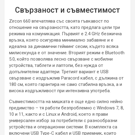
Свързаност и съвместимост
Zircon 660 впечатлява със своята гъвкавост по
отношение на свързаността, като предлага цели три
режима на комуникация. Първият е 2.4 GHz безжична
връзка, която осигурява минимално забавяне и е
идеална за динамични гейминг сесии, където всяка
милисекунда е от значение. Вторият режим е Bluetooth
5.0, който позволява лесно свързване с мобилни
устройства, таблети и лаптопи, без нужда от
допълнителни адаптери. Третият вариант е USB
свързване с издръжлив Paracord кабел, с дължина от
180 см, която гарантира не само стабилна връзка, a и
висока издръжливост при интензивна употреба.
Съвместимостта на мишката е още еднo силно нейно
предимство – тя работи безпроблемно с Windows 7, 8,
10 и 11, както и с Linux и Android, което я прави
универсален избор за потребители с разнообразни
устройства и операционни системи. В комплекта са
включени USB Type-C кабел и USB приемник, които