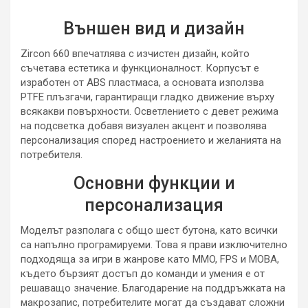
Външен вид и дизайн
Zircon 660 впечатлява с изчистен дизайн, който
съчетава естетика и функционалност. Корпусът е
изработен от ABS пластмаса, а основата използва
PTFE плъзгачи, гарантиращи гладко движение върху
всякакви повърхности. Осветлението с девет режима
на подсветка добавя визуален акцент и позволява
персонализация според настроението и желанията на
потребителя.
Основни функции и
персонализация
Моделът разполага с общо шест бутона, като всички
са напълно програмируеми. Това я прави изключително
подходяща за игри в жанрове като MMO, FPS и MOBA,
където бързият достъп до команди и умения е от
решаващо значение. Благодарение на поддръжката на
макрозапис, потребителите могат да създават сложни