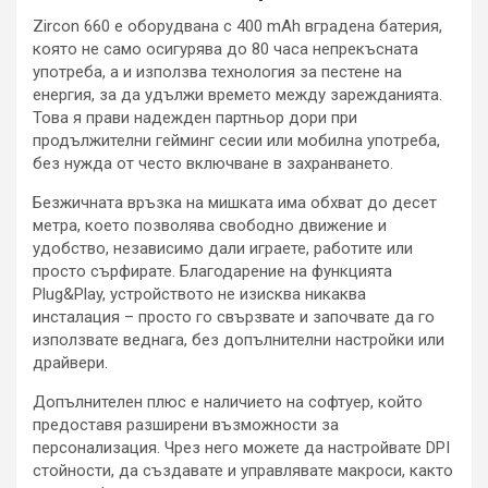
Zircon 660 е оборудвана с 400 mAh вградена батерия,
която не само осигурява до 80 часа непрекъсната
употреба, а и използва технология за пестене на
енергия, за да удължи времето между зарежданията.
Това я прави надежден партньор дори при
продължителни гейминг сесии или мобилна употреба,
без нужда от често включване в захранването.
Безжичната връзка на мишката има обхват до десет
метра, което позволява свободно движение и
удобство, независимо дали играете, работите или
просто сърфирате. Благодарение на функцията
Plug&Play, устройството не изисква никаква
инсталация – просто го свързвате и започвате да го
използвате веднага, без допълнителни настройки или
драйвери.
Допълнителен плюс е наличието на софтуер, който
предоставя разширени възможности за
персонализация. Чрез него можете да настройвате DPI
стойности, да създавате и управлявате макроси, както