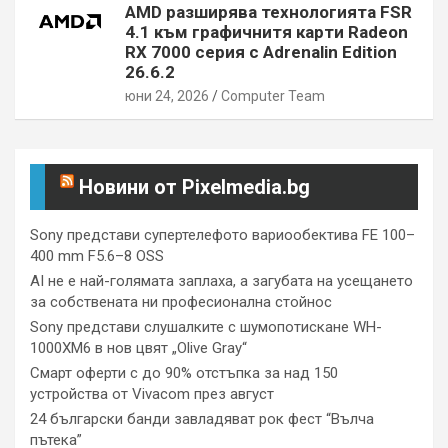
AMD разширява технологията FSR
4.1 към графичнитя карти Radeon
RX 7000 серия с Adrenalin Edition
26.6.2
юни 24, 2026
Computer Team
Новини от Pixelmedia.bg
Sony представи супертелефото вариообектива FE 100–
400 mm F5.6–8 OSS
AI не е най-голямата заплаха, а загубата на усещането
за собствената ни професионална стойнос
Sony представи слушалките с шумопотискане WH-
1000XM6 в нов цвят „Olive Gray“
Смарт оферти с до 90% отстъпка за над 150
устройства от Vivacom през август
24 български банди завладяват рок фест “Вълча
пътека”