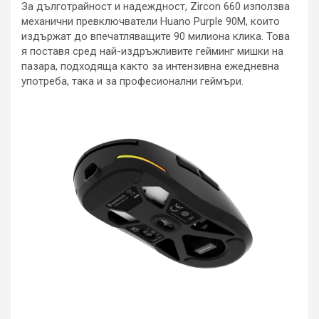
За дълготрайност и надеждност, Zircon 660 използва
механични превключватели Huano Purple 90M, които
издържат до впечатляващите 90 милиона клика. Това
я поставя сред най-издръжливите гейминг мишки на
пазара, подходяща както за интензивна ежедневна
употреба, така и за професионални геймъри.