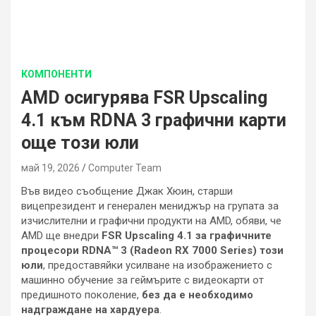
КОМПОНЕНТИ
AMD осигурява FSR Upscaling
4.1 към RDNA 3 графични карти
още този юли
май 19, 2026
Computer Team
Във видео съобщение Джак Хюин, старши
вицепрезидент и генерален мениджър на групата за
изчислителни и графични продукти на AMD, обяви, че
AMD ще внедри
FSR Upscaling 4.1 за графичните
процесори RDNA™ 3 (Radeon RX 7000 Series) този
юли
, предоставяйки усилване на изображението с
машинно обучение за геймърите с видеокарти от
предишното поколение,
без да е необходимо
надграждане на хардуера
.