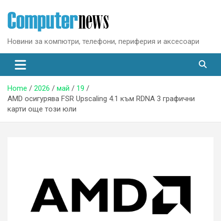
Skip
to
content
Новини за компютри, телефони, периферия и аксесоари
Home
2026
май
19
AMD осигурява FSR Upscaling 4.1 към RDNA 3 графични
карти още този юли