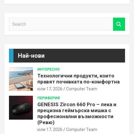
S
e
a
r
c
h
Най-нови
ИНТЕРЕСНО
Технологични продукти, които
правят почивката по-комфортна
юли 17, 2026
Computer Team
ПЕРИФЕРИЯ
GENESIS Zircon 660 Pro – лека и
прецизна геймърска мишка с
професионални възможности
(Ревю)
юли 17, 2026
Computer Team