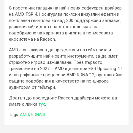
С проста инсталация на най-новия софтуерен драйвер
на AMD, FSR 4.1 осигурява по-ясни визуални ефекти и
по-плавен геймплей за над 300 поддържани заглавия,
разширявайки достъпа до технологията за
подобряване на картината в игрите в по-масовата
екосистема на Radeon.
AMD е ангажирана да предостави на геймърите и
разработчиците най-новите инструменти, за да имат
страхотно игрово изживяване. През първото
тримесечие на 2027 г. AMD ще внедри FSR Upscaling 4.1
и за графичните процесори AMD RDNA™ 2, предлагайки
същите подобрения в качеството на по-широка
аудитория от геймъри.
Достъп до последните Radeon драйвери можете да
имате с линка
тук
.
Tags:
AMD
,
RDNA 3