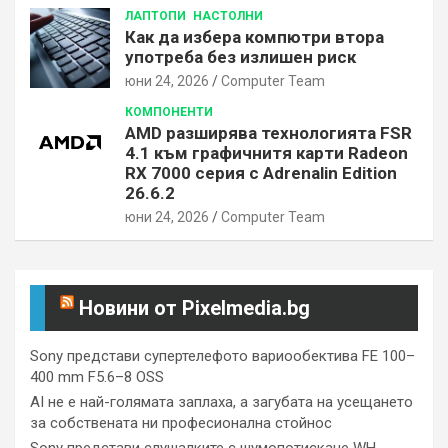
ЛАПТОПИ
НАСТОЛНИ
Как да избера компютри втора
употреба без излишен риск
юни 24, 2026
Computer Team
КОМПОНЕНТИ
AMD разширява технологията FSR
4.1 към графичнитя карти Radeon
RX 7000 серия с Adrenalin Edition
26.6.2
юни 24, 2026
Computer Team
Новини от Pixelmedia.bg
Sony представи супертелефото вариообектива FE 100–
400 mm F5.6–8 OSS
AI не е най-голямата заплаха, а загубата на усещането
за собствената ни професионална стойнос
Sony представи слушалките с шумопотискане WH-