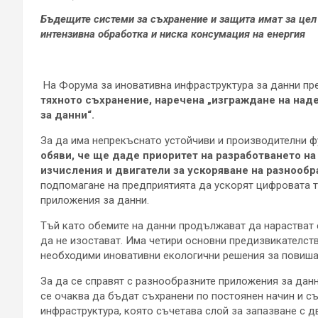
Бъдещите системи за съхранение и защита имат за цел 
интензивна обработка
и ниска консумация на енергия
На Форума за иновативна инфраструктура за данни пре
тяхното съхранение, наречена
„
изграждане на над
за данни
“
.
За да има непрекъснато устойчиви и производителни ф
обяви, че ще даде приоритет на разработването на
изчисления и двигатели за ускоряване на разнооб
подпомагане на предприятията да ускорят цифровата 
приложения за данни.
Тъй като обемите на данни продължават да нарастват 
да не изостават. Има четири основни предизвикателств
необходими иновативни екологични решения за повиша
За да се справят с разнообразните приложения за дан
се очаква да бъдат съхранени по постоянен начин и с
инфраструктура, която съчетава слой за запазване с д