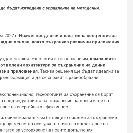
да бъдат изградени с управление на метаданни,
з 2022 г.
Huawei предложи иновативна концепция за
еждна основа, която съхранява различни приложения
ундаментални технологии за запазване им,
компанията
 отделени архитектури за съхранение на данни-
разни приложения.
Такива решения ще бъдат идеални за
трансформация и да се справят с разнообразни
експоненциално, технологиите за съхранение се борят
а пред индустрията за съхранение на данни и ще са
ване на енергийната ефективност.
ни, ориентираните към бъдещето системи за съхранение
ъщевременно да осигуряват начин за изграждане на
вигател за ускоряване на новите допълнения.