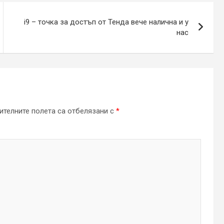
i9 – точка за достъп от Тенда вече налична и у
нас
телните полета са отбелязани с
*