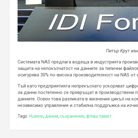
Питър Крут из
Системата NAS предлага водеща в индустрията произв
защита на непокътнатост на данните за типични файло
осигурява 30% по-висока производителност на NAS от 
Тъй като предприятията непрекъснато ускоряват циф
за данни постепенно се превръщат в производствени 
данните. Освен това разликата в жизнения цикъл на ко
независимо управление и стабилна поддръжка на изчисл
Tags:
Huawei
,
данни
,
съхранение
,
флаш памет