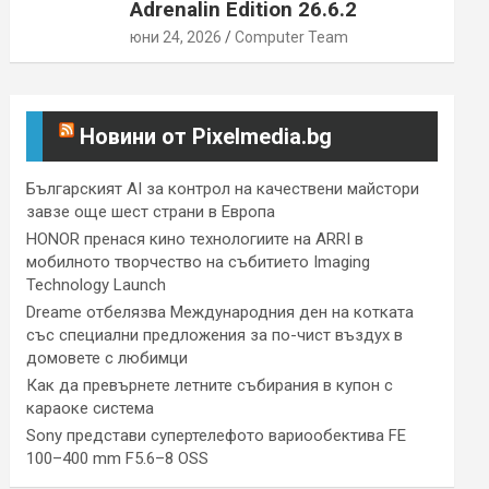
Adrenalin Edition 26.6.2
юни 24, 2026
Computer Team
Новини от Pixelmedia.bg
Българският AI за контрол на качествени майстори
завзе още шест страни в Европа
HONOR пренася кино технологиите на ARRI в
мобилното творчество на събитието Imaging
Technology Launch
Dreame отбелязва Международния ден на котката
със специални предложения за по-чист въздух в
домовете с любимци
Как да превърнете летните събирания в купон с
караоке система
Sony представи супертелефото вариообектива FE
100–400 mm F5.6–8 OSS