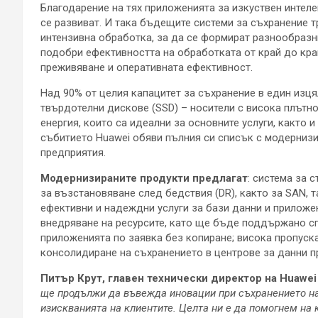
Благодарение на тях приложенията за изкуствен интел
се развиват. И така бъдещите системи за съхранение т
интензивна обработка, за да се формират разнообразни
подобри ефективността на обработката от край до кра
преживяване и оперативната ефективност.
Над 90% от целия капацитет за съхранение в един изц
твърдотелни дискове (SSD) – носители с висока плътно
енергия, които са идеални за основните услуги, както и
събитието Huawei обяви пълния си списък с модернизи
предприятия.
Модернизирани
т
е продукти предлагат
: система за 
за възстановяване след бедствия (DR), както за SAN, т
ефективни и надеждни услуги за бази данни и приложе
внедряване на ресурсите, като ще бъде поддържано с
приложенията по заявка без копиране; висока пропуска
консолидиране на съхранението в центрове за данни п
Питър Крут, главен технически директор на Huawei Eu
ще продължи да въвежда иновации при съхранението на 
изискванията на клиентите. Целта ни е да помогнем на 