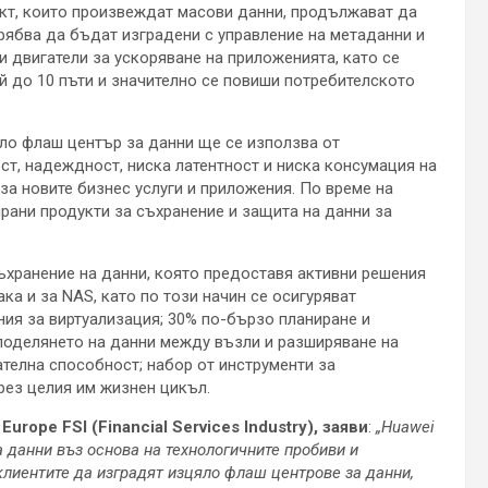
ект, които произвеждат масови данни, продължават да
рябва да бъдат изградени с управление на метаданни и
 двигатели за ускоряване на приложенията, като се
й до 10 пъти и значително се повиши потребителското
яло флаш център за данни ще се използва от
ст, надеждност, ниска латентност и ниска консумация на
 за новите бизнес услуги и приложения. По време на
рани продукти за съхранение и защита на данни за
съхранение на данни, която предоставя активни решения
ака и за NAS, като по този начин се осигуряват
ния за виртуализация; 30% по-бързо планиране и
поделянето на данни между възли и разширяване на
телна способност; набор от инструменти за
рез целия им жизнен цикъл.
rope FSI (Financial Services Industry), заяви
:
„Huawei
данни въз основа на технологичните пробиви и
клиентите да изградят изцяло флаш центрове за данни,