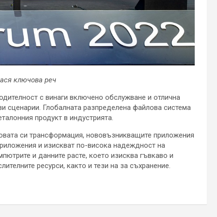
нася ключова реч
одителност с винаги включено обслужване и отлична
ви сценарии. Глобалната разпределена файлова система
еталонния продукт в индустрията.
ровата си трансформация, нововъзникващите приложения
приложения и изискват по-висока надеждност на
мпютрите и данните расте, което изисква гъвкаво и
ителните ресурси, както и тези на за съхранение.