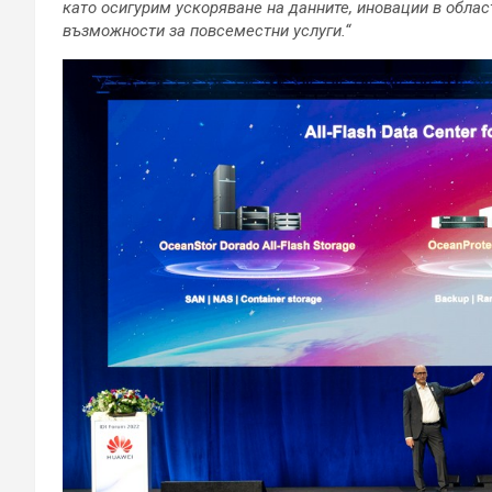
като осигурим ускоряване на данните, иновации в облас
възможности за повсеместни услуги.“